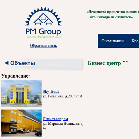
«Девяносто процентов наших б
что никогда не случится»
О компании
Бро
Обратная связь
Бизнес центр ""
Управление:
Sky Trade
ул. Репищева, д.20, лит А
Ленкотлопром
ул. Маршала Новикова, д.
42