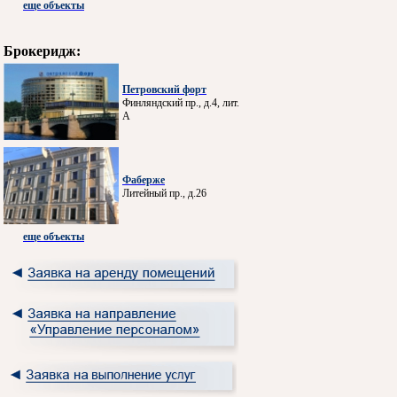
еще объекты
Брокеридж:
Петровский форт
Финляндский пр., д.4, лит.
А
Фаберже
Литейный пр., д.26
еще объекты